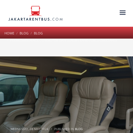
HOME
BLOG
BLOG
PERBEDAAN HIACE COMMUTER DAN LUXURY YANG PERLU DIKETAHUI
WEDNESDAY, 08 MAY 2024
/
PUBLISHED IN
BLOG