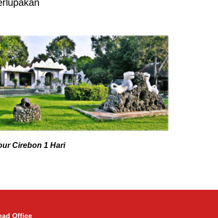
erlupakan
our Cirebon 1 Hari
ead Office