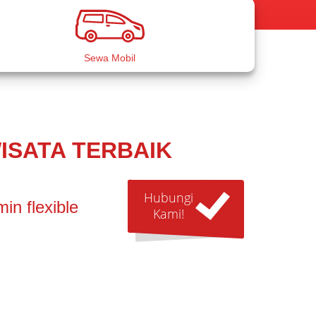
Sewa Mobil
ISATA TERBAIK
Hubungi
in flexible
Kami!