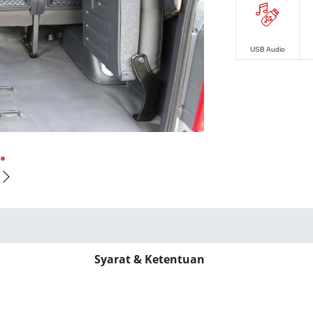
USB Audio
3
4
Syarat & Ketentuan