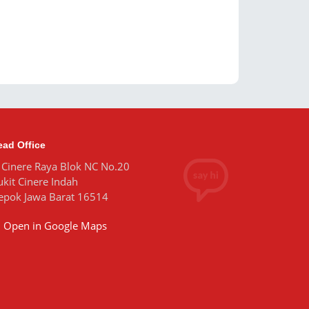
ead Office
. Cinere Raya Blok NC No.20
ukit Cinere Indah
epok Jawa Barat 16514
Open in Google Maps