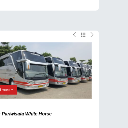
d more +
Read more +
 Pariwisata White Horse
Bus Pariwisa