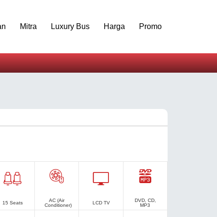
an
Mitra
Luxury Bus
Harga
Promo
AC (Air
DVD, CD,
15 Seats
LCD TV
Conditioner)
MP3