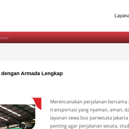
Layan
RCAYA"
ik dengan Armada Lengkap
Merencanakan perjalanan bersam
transportasi yang nyaman, aman, da
layanan sewa bus pariwisata Jakarta
penting agar perjalanan wisata, stu