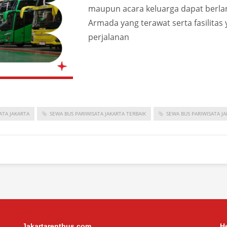
maupun acara keluarga dapat berla
Armada yang terawat serta fasilita
perjalanan
ATA JAKARTA
SEWA BUS PARIWISATA JAKARTA TERBAIK
SEWA BUS PARIWISATA J
Jakartarentbus.com
H