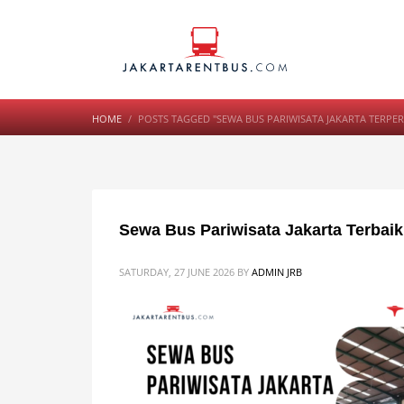
HOME
POSTS TAGGED "SEWA BUS PARIWISATA JAKARTA TERPE
Sewa Bus Pariwisata Jakarta Terba
SATURDAY, 27 JUNE 2026
BY
ADMIN JRB