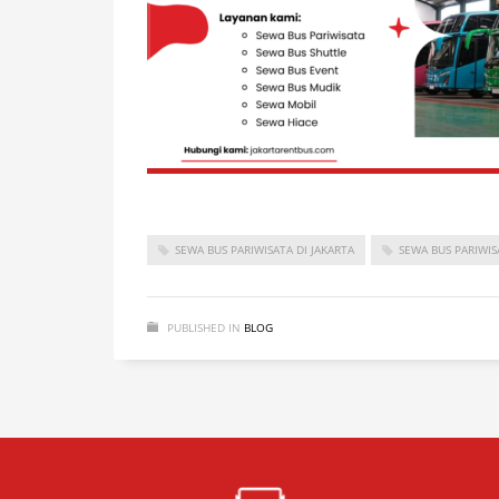
SEWA BUS PARIWISATA DI JAKARTA
SEWA BUS PARIWIS
PUBLISHED IN
BLOG