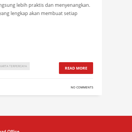
ngsung lebih praktis dan menyenangkan.
s yang lengkap akan membuat setiap
AKARTA TERPERCAYA
READ MORE
NO COMMENTS
ead Office