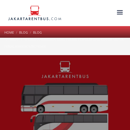
HOME
BLOG
BLOG
INILAH 7 TIPE BUS PARIWISATA YANG PALING POPULER DAN COCOK UNTUK
PERJALANAN ROMBONGAN