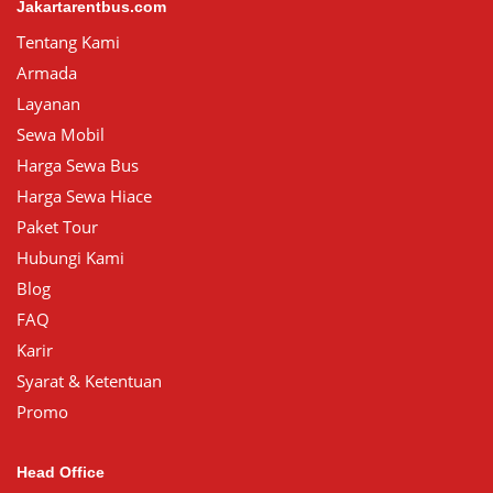
Jakartarentbus.com
Tentang Kami
Armada
Layanan
Sewa Mobil
Harga Sewa Bus
Harga Sewa Hiace
Paket Tour
Hubungi Kami
Blog
FAQ
Karir
Syarat & Ketentuan
Promo
Head Office