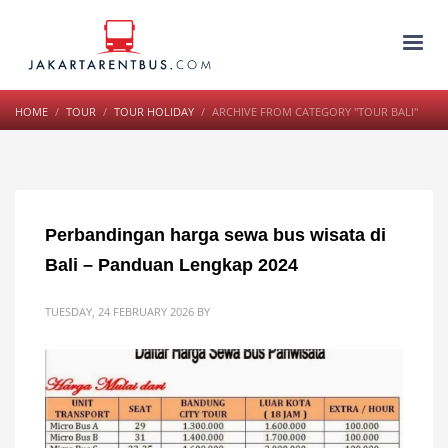
HOME
TOUR
TOUR HOLIDAY
ARCHIVE FROM CATEGORY "TOUR BALI"
Perbandingan harga sewa bus wisata di
Bali – Panduan Lengkap 2024
TUESDAY, 24 FEBRUARY 2026
BY