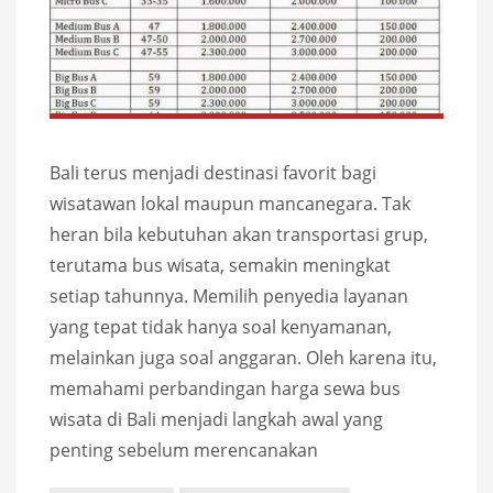
Bali terus menjadi destinasi favorit bagi
wisatawan lokal maupun mancanegara. Tak
heran bila kebutuhan akan transportasi grup,
terutama bus wisata, semakin meningkat
setiap tahunnya. Memilih penyedia layanan
yang tepat tidak hanya soal kenyamanan,
melainkan juga soal anggaran. Oleh karena itu,
memahami perbandingan harga sewa bus
wisata di Bali menjadi langkah awal yang
penting sebelum merencanakan