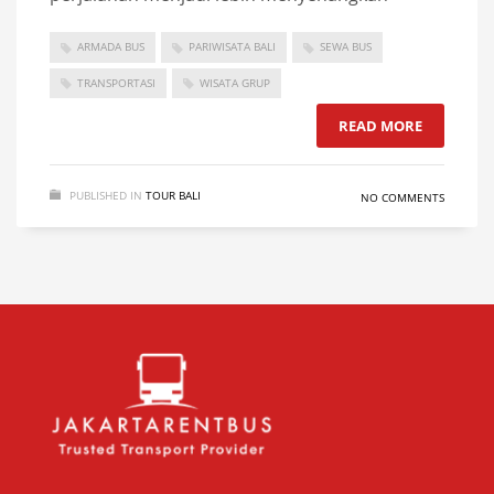
ARMADA BUS
PARIWISATA BALI
SEWA BUS
TRANSPORTASI
WISATA GRUP
READ MORE
PUBLISHED IN
TOUR BALI
NO COMMENTS