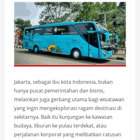
Jakarta, sebagai ibu kota Indonesia, bukan
hanya pusat pemerintahan dan bisnis,
melainkan juga gerbang utama bagi wisatawan
yang ingin mengeksplorasi ragam destinasi di
sekitarnya. Baik itu kunjungan ke kawasan
budaya, liburan ke pulau terdekat, atau
perjalanan korporat yang melibatkan ratusan