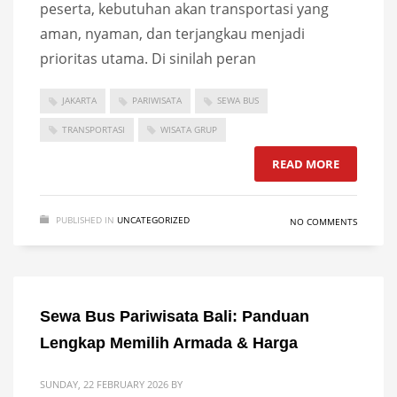
peserta, kebutuhan akan transportasi yang
aman, nyaman, dan terjangkau menjadi
prioritas utama. Di sinilah peran
JAKARTA
PARIWISATA
SEWA BUS
TRANSPORTASI
WISATA GRUP
READ MORE
PUBLISHED IN
UNCATEGORIZED
NO COMMENTS
Sewa Bus Pariwisata Bali: Panduan
Lengkap Memilih Armada & Harga
SUNDAY, 22 FEBRUARY 2026
BY