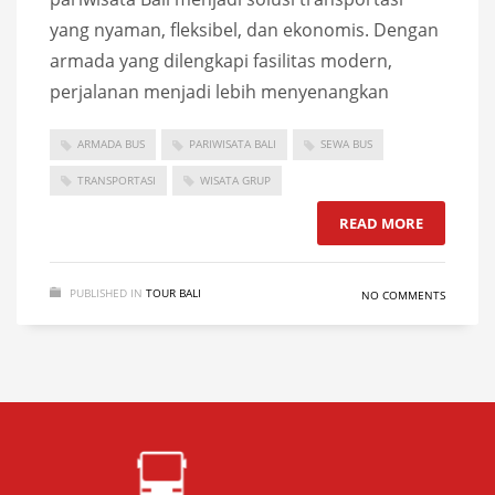
yang nyaman, fleksibel, dan ekonomis. Dengan
armada yang dilengkapi fasilitas modern,
perjalanan menjadi lebih menyenangkan
ARMADA BUS
PARIWISATA BALI
SEWA BUS
TRANSPORTASI
WISATA GRUP
READ MORE
PUBLISHED IN
TOUR BALI
NO COMMENTS